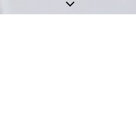
Von Türschlösser bis Tresor: Unsere Leistungen in und um
Berlin
Wenden Sie sich an All Berliner Schlüsseldienst für
professionelle Schlosserarbeiten und Notöffnungen in Berlin.
Wir stehen für eine individuelle Beratung und ein
unverbindliches Angebot bereit.